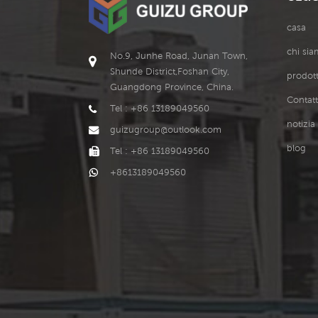
8
casa
chi si
No.9, Junhe Road, Junan Town,
8
Shunde District,Foshan City,
prodott
Guangdong Province, China.
8
Contatt
s
Tel : +86 13189049560
notizia
guizugroup@outlook.com
9
p
blog
Tel : +86 13189049560
+8613189049560
9
1
1
1