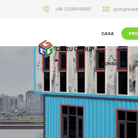
+86 13189049560
guizugroup
CASA
PRO
CONTATTI