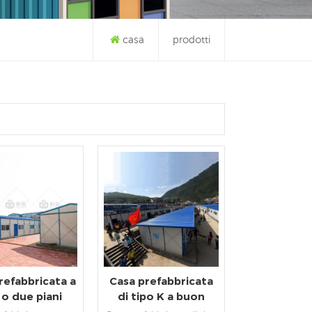
casa
prodotti
refabbricata a
Casa prefabbricata
o due piani
di tipo K a buon
'ingrosso in
mercato, facile da