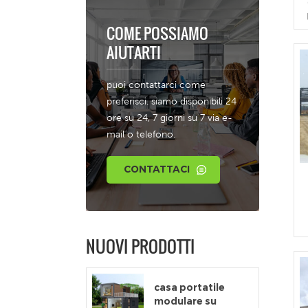
COME POSSIAMO
AIUTARTI
puoi contattarci come
p
preferisci. siamo disponibili 24
6
ore su 24, 7 giorni su 7 via e-
4
mail o telefono.
CONTATTACI
5
NUOVI PRODOTTI
a
casa portatile
modulare su
i