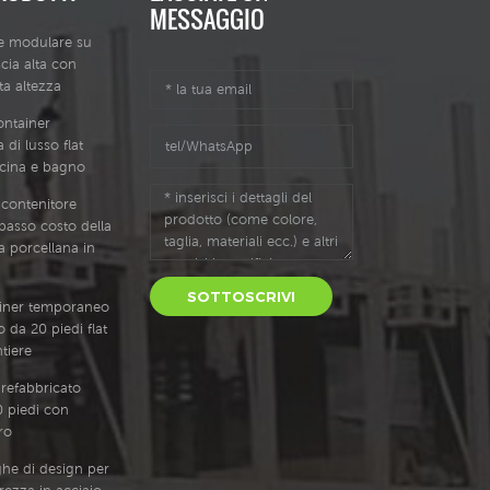
MESSAGGIO
 348.09 427,88
845.51 1074,94 1304.37 K
le modulare su
2 727.1 886,68
268,3 348.09 427,88
cia alta con
1120.11 1359,48 K
567,52 727.1 886,68
tta altezza
4 362,54 445,64
880,74 1120.11 1359,48 K
1 756,91 923.11
279,44 362,54 445,64
ontainer
1165.28 1414,58 K
590.71 756,91 923.11
 di lusso flat
8 376,99 463,4
815,98 1165.28 1414,58 K
cina e bagno
 786,72 959,55
290,58 376,99 463,4
1210,45 1469,69 K
613,9 786,72 959,55
 contenitore
2 391.44 481.17
951.21 1210,45 1469,69 K
 basso costo della
8 816,53 995,99
301.72 391.44 481.17
a porcellana in
1255,63 1524.8 K
637.08 816,53 995,99
5 405,89 498,93
986,45 1255,63 1524.8 K
SOTTOSCRIVI
 846,35 1032.42
312,85 405,89 498,93
ainer temporaneo
 1300,8 1579,91 K
660.27 846,35 1032.42
 da 20 piedi flat
9 420.34 516,69
1021,68 1300,8 1579,91 K
tiere
 876.16 1068,86
323,99 420.34 516,69
efabbricato
 1345,97 1635.02
683,46 876.16 1068,86
 piedi con
13 434,79 534,46
1056,92 1345,97 1635.02
ro
4 905,97 1105.3
K 335.13 434,79 534,46
 1391.14 1690.13
706.64 905,97 1105.3
ghe di design per
iano terra
1092.15 1391.14 1690.13