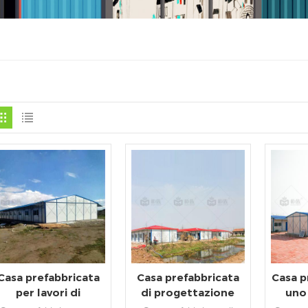
Casa prefabbricata
Casa prefabbricata
Casa p
per lavori di
di progettazione
uno 
costruzione in
della struttura
all