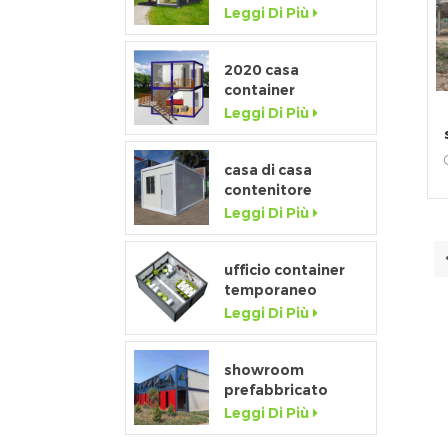
misura di fascia
Leggi Di Più
alta con finestra a
tutta altezza
2020 casa
container
prefabbricata di
Leggi Di Più
lusso flat pack con
cucina e bagno
c
casa di casa
contenitore
3
un
staccabile a basso
Leggi Di Più
costo della
p
fabbrica della
p
porcellana in
ufficio container
vendita
temporaneo
s
prefabbricato da
Leggi Di Più
c
20 piedi flat pack
per cantiere
showroom
prefabbricato
mobile da 20 piedi
Leggi Di Più
c
con parete in vetro