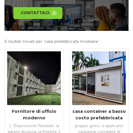
CONTATTACI
6 risultati trovati per "casa prefabbricata modulare"
Fornitore di ufficio
casa container a basso
moderno
costo prefabbricata
prefabbricato per la
casa per ufficio
1. Disposizione flessibile: la
gruppo guizu, si applicano
casa container flat
container mobile con
parete divisoria, la finestra, il
categorie complete di