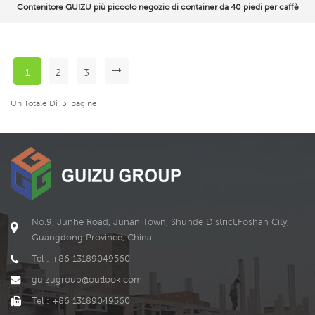
Contenitore GUIZU più piccolo negozio di container da 40 piedi per caffè
1
2
3
Un Totale Di
3
Pagine
No.9, Junhe Road, Junan Town, Shunde District,Foshan City,
Guangdong Province, China.
Tel : +86 13189049560
guizugroup@outlook.com
Tel : +86 13189049560