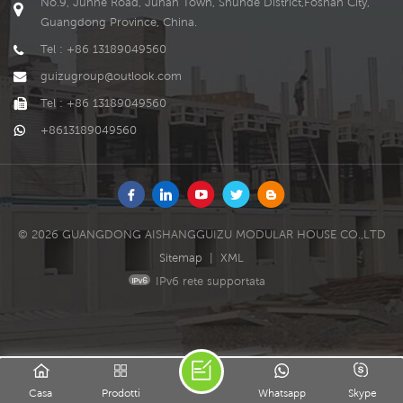
No.9, Junhe Road, Junan Town, Shunde District,Foshan City,
Guangdong Province, China.
Tel : +86 13189049560
guizugroup@outlook.com
Tel : +86 13189049560
+8613189049560
© 2026 GUANGDONG AISHANGGUIZU MODULAR HOUSE CO.,LTD
Sitemap
|
XML
IPv6 rete supportata
Casa
Prodotti
Whatsapp
Skype