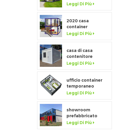
misura di fascia
Leggi Di Più
alta con finestra a
tutta altezza
2020 casa
container
prefabbricata di
Leggi Di Più
lusso flat pack con
cucina e bagno
casa di casa
contenitore
staccabile a basso
Leggi Di Più
costo della
fabbrica della
porcellana in
ufficio container
vendita
temporaneo
prefabbricato da
Leggi Di Più
20 piedi flat pack
per cantiere
showroom
prefabbricato
mobile da 20 piedi
Leggi Di Più
con parete in vetro