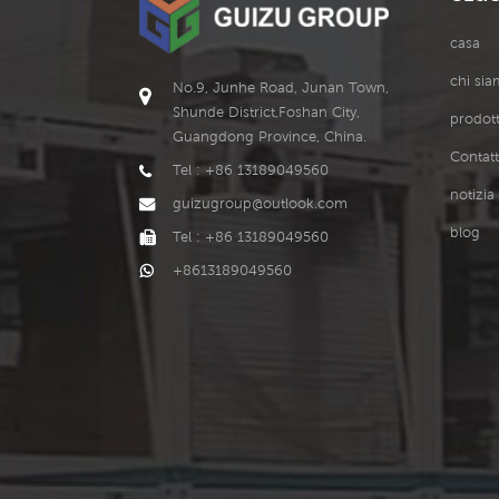
casa
chi si
No.9, Junhe Road, Junan Town,
Shunde District,Foshan City,
prodott
Guangdong Province, China.
Contatt
Tel : +86 13189049560
notizia
guizugroup@outlook.com
blog
Tel : +86 13189049560
+8613189049560