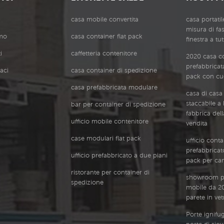
casa mobile convertita
casa portati
misura di fas
amo
casa container flat pack
finestra a tu
i
caffetteria contenitore
2020 casa c
prefabbricata
aci
casa container di spedizione
pack con cu
casa prefabbricata modulare
casa di casa
staccabile a
bar per container di spedizione
fabbrica dell
ufficio mobile contenitore
vendita
case modulari flat pack
ufficio cont
prefabbricato
ufficio prefabbricato a due piani
pack per can
ristorante per container di
showroom pr
spedizione
mobile da 20
parete in vet
Porte ignifu