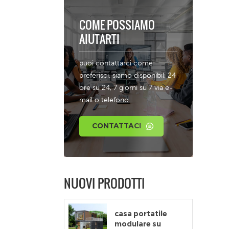
COME POSSIAMO
AIUTARTI
puoi contattarci come
preferisci. siamo disponibili 24
ore su 24, 7 giorni su 7 via e-
mail o telefono.
CONTATTACI
NUOVI PRODOTTI
casa portatile
modulare su