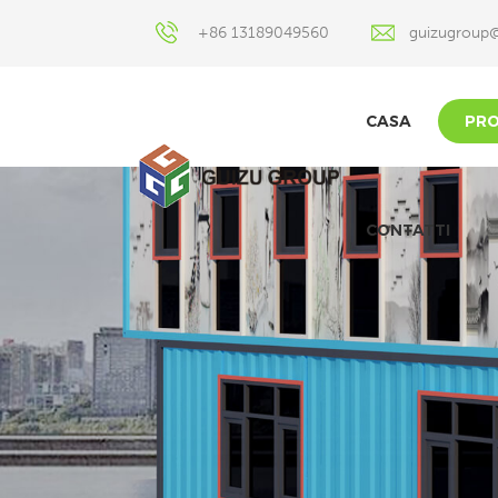
+86 13189049560
guizugroup
CASA
PRO
CONTATTI