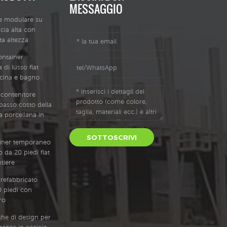
MESSAGGIO
le modulare su
cia alta con
tta altezza
ontainer
 di lusso flat
cina e bagno
 contenitore
 basso costo della
a porcellana in
SOTTOSCRIVI
ainer temporaneo
 da 20 piedi flat
tiere
efabbricato
 piedi con
ro
ghe di design per