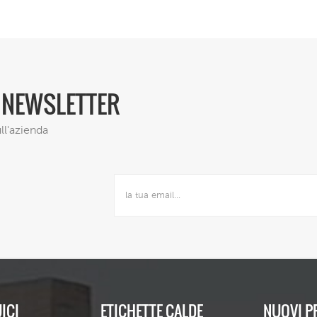
A NEWSLETTER
ll'azienda
ICI
ETICHETTE CALDE
NUOVI P