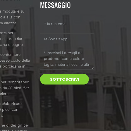
MESSAGGIO
le modulare su
cia alta con
tta altezza
ontainer
 di lusso flat
cina e bagno
 contenitore
 basso costo della
a porcellana in
SOTTOSCRIVI
ainer temporaneo
 da 20 piedi flat
tiere
efabbricato
 piedi con
ro
ghe di design per