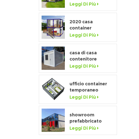
misura di fascia
Leggi Di Più
c
alta con finestra a
p
tutta altezza
2020 casa
c
container
p
prefabbricata di
Leggi Di Più
lusso flat pack con
t
cucina e bagno
La
casa di casa
contenitore
s
staccabile a basso
Leggi Di Più
costo della
a
fabbrica della
l
porcellana in
ufficio container
vendita
temporaneo
i
prefabbricato da
Leggi Di Più
20 piedi flat pack
per cantiere
showroom
prefabbricato
mobile da 20 piedi
Leggi Di Più
con parete in vetro
m