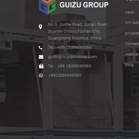
casa
chi si
No.9, Junhe Road, Junan Town,
Shunde District,Foshan City,
prodott
Guangdong Province, China.
Contatt
Tel : +86 13189049560
notizia
guizugroup@outlook.com
blog
Tel : +86 13189049560
+8613189049560