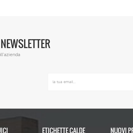
e altre misure.
A NEWSLETTER
ll'azienda
ICI
ETICHETTE CALDE
NUOVI P