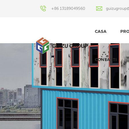
+86 13189049560
guizugroup
CASA
PRO
CONTATTI