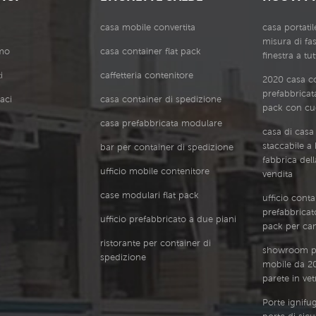
casa mobile convertita
casa portati
misura di fas
amo
casa container flat pack
finestra a tu
i
caffetteria contenitore
2020 casa c
prefabbricata
aci
casa container di spedizione
pack con cu
casa prefabbricata modulare
casa di casa
staccabile a
bar per container di spedizione
fabbrica dell
ufficio mobile contenitore
vendita
case modulari flat pack
ufficio cont
prefabbricato
ufficio prefabbricato a due piani
pack per can
ristorante per container di
showroom pr
spedizione
mobile da 20
parete in vet
Porte ignifu