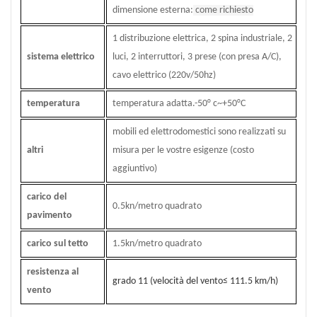
dimensione esterna:
come richiesto
1 distribuzione elettrica, 2 spina industriale, 2
sistema elettrico
luci, 2 interruttori, 3 prese (con presa A/C),
cavo elettrico (220v/50hz)
temperatura
temperatura adatta.-50
°
c~+50
°
C
mobili ed elettrodomestici sono realizzati su
altri
misura per le vostre esigenze (costo
aggiuntivo)
carico del
0.5kn/metro quadrato
pavimento
carico sul tetto
1.5kn/metro quadrato
resistenza al
grado 11 (velocità del vento
≤
111.5 km/h)
vento