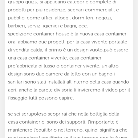
gruppo guizu, si applicano categorie complete di
prodotti per più residenze, scenari commerciali, e
pubblici come uffici, alloggi, dormitori, negozi,
barbieri, servizi igienici e bagni, ecc.
spedizione
container house è la nuova casa container
ora.
abbiamo due progetti per la casa vivente portatile
di vendita calda, il primo è un design vuoto,può essere
una casa container vivente,
casa container
prefabbricata di lusso
o container vivente. un altro
design sono due camere da letto con un bagno,i
sanitari sono stati installati all'interno della casa quando
apri, anche la parete divisoria.ti invieremo il video per il
fissaggio,tutti possono capire.
se sei scrupoloso scoprirai che nella bottiglia della
casa container ci sono dei supporti, l'importante è
mantenere l'equilibrio nel terreno, quindi significa che
puoi regolare l'equilibrio se il tuo terreno non lo è una