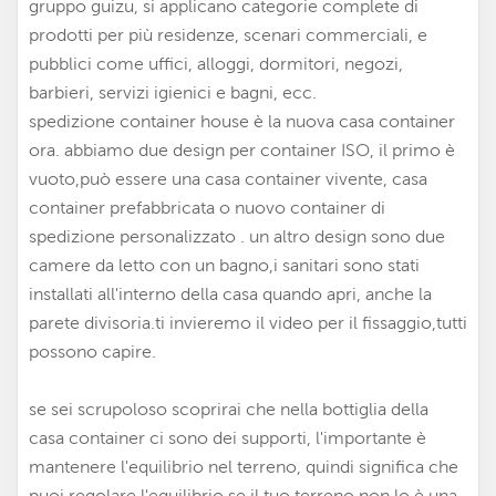
gruppo guizu, si applicano categorie complete di
prodotti per più residenze, scenari commerciali, e
pubblici come uffici, alloggi, dormitori, negozi,
barbieri, servizi igienici e bagni, ecc.
spedizione
container house è la nuova casa container
ora.
abbiamo due design per container ISO, il primo è
vuoto,può essere una casa container vivente,
casa
container prefabbricata
o nuovo container di
spedizione personalizzato . un altro design sono due
camere da letto con un bagno,i sanitari sono stati
installati all'interno della casa quando apri, anche la
parete divisoria.ti invieremo il video per il fissaggio,tutti
possono capire.
se sei scrupoloso scoprirai che nella bottiglia della
casa container ci sono dei supporti, l'importante è
mantenere l'equilibrio nel terreno, quindi significa che
puoi regolare l'equilibrio se il tuo terreno non lo è una