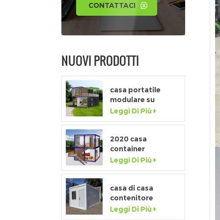
CONTATTACI
NUOVI PRODOTTI
casa portatile
modulare su
misura di fascia
Leggi Di Più
alta con finestra a
tutta altezza
2020 casa
container
prefabbricata di
Leggi Di Più
lusso flat pack con
cucina e bagno
casa di casa
contenitore
staccabile a basso
Leggi Di Più
costo della