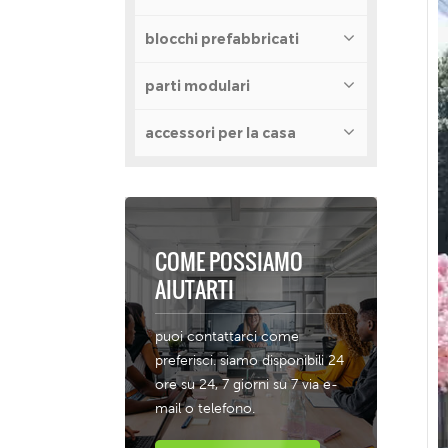
blocchi prefabbricati
parti modulari
accessori per la casa
COME POSSIAMO
AIUTARTI
puoi contattarci come
preferisci. siamo disponibili 24
ore su 24, 7 giorni su 7 via e-
mail o telefono.