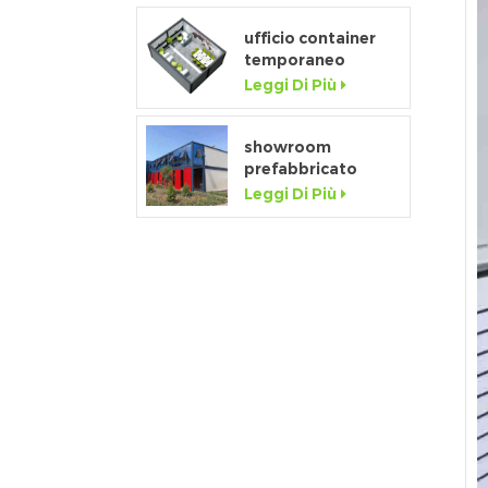
fabbrica della
porcellana in
ufficio container
vendita
temporaneo
prefabbricato da
Leggi Di Più
20 piedi flat pack
per cantiere
showroom
prefabbricato
mobile da 20 piedi
Leggi Di Più
con parete in vetro