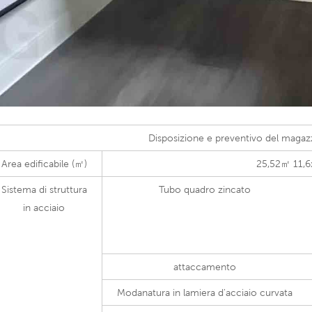
Disposizione e preventivo del magaz
Area edificabile (㎡)
25,52㎡ 11,6
Sistema di struttura
Tubo quadro zincato
in acciaio
attaccamento
Modanatura in lamiera d'acciaio curvata