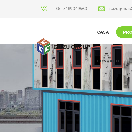
+86 13189049560
guizugroup
CASA
PRO
CONTATTI