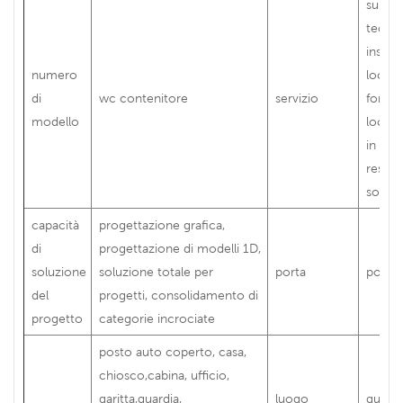
suppo
tecnic
install
numero
loco,
di
wc contenitore
servizio
formaz
modello
loco, 
in loc
restit
sostit
capacità
progettazione grafica,
di
progettazione di modelli 1D,
soluzione
soluzione totale per
porta
porta 
del
progetti, consolidamento di
progetto
categorie incrociate
posto auto coperto, casa,
chiosco,cabina, ufficio,
garitta,guardia,
luogo
guang