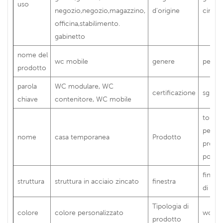
uso
negozio,negozio,magazzino,
d'origine
cina
officina,stabilimento.
gabinetto
nome del
wc mobile
genere
person
prodotto
parola
WC modulare, WC
certificazione
sgs,ce
chiave
contenitore, WC mobile
toilet
per co
nome
casa temporanea
Prodotto
prefab
porcel
finestr
struttura
struttura in acciaio zincato
finestra
di all
Tipologia di
colore
colore personalizzato
wc mo
prodotto