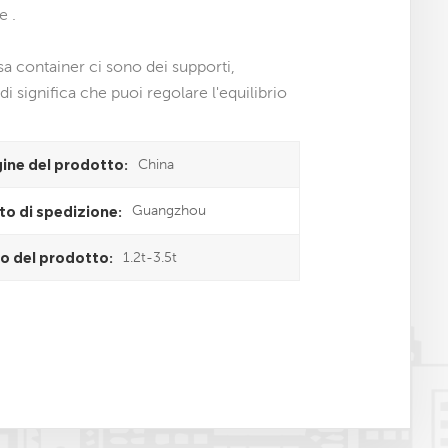
e .
asa container ci sono dei supporti,
i significa che puoi regolare l'equilibrio
China
gine del prodotto:
Guangzhou
to di spedizione:
1.2t-3.5t
o del prodotto: