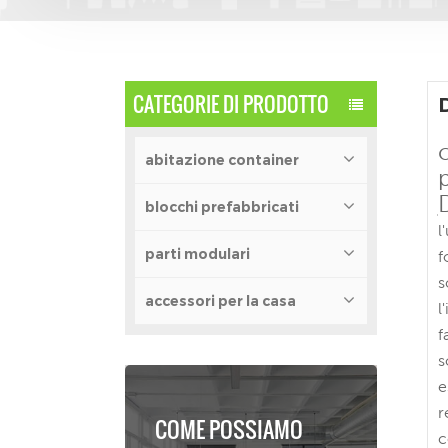
CATEGORIE DI PRODOTTO
abitazione container
blocchi prefabbricati
l
parti modulari
f
s
accessori per la casa
l
f
s
e
r
COME POSSIAMO
c