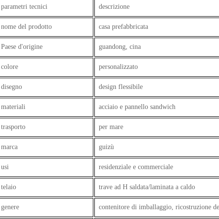
parametri tecnici
descrizione
nome del prodotto
casa prefabbricata
Paese d'origine
guandong, cina
colore
personalizzato
disegno
design flessibile
materiali
acciaio e pannello sandwich
trasporto
per mare
marca
guizù
usi
residenziale e commerciale
telaio
trave ad H saldata/laminata a caldo
genere
contenitore di imballaggio, ricostruzione de