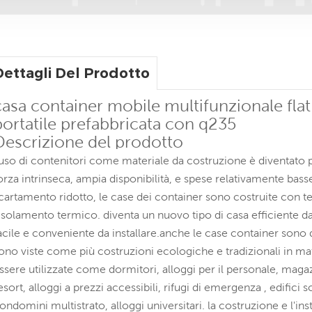
Dettagli Del Prodotto
casa container mobile multifunzionale fla
portatile prefabbricata con q235
Descrizione del prodotto
'uso di contenitori come materiale da costruzione è diventato po
orza intrinseca, ampia disponibilità, e spese relativamente bass
cartamento ridotto, le case dei container sono costruite con tel
'isolamento termico. diventa un nuovo tipo di casa efficiente dal
acile e conveniente da installare.anche le case container sono
ono viste come più costruzioni ecologiche e tradizionali in m
ssere utilizzate come dormitori, alloggi per il personale, magazzi
esort, alloggi a prezzi accessibili, rifugi di emergenza , edifici
ondomini multistrato, alloggi universitari. la costruzione e l'inst