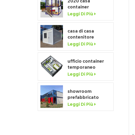
2020 casa
container
prefabbricata di
Leggi Di Più
lusso flat pack con
cucina e bagno
casa di casa
contenitore
staccabile a basso
Leggi Di Più
costo della
fabbrica della
porcellana in
ufficio container
vendita
temporaneo
prefabbricato da
Leggi Di Più
20 piedi flat pack
per cantiere
showroom
prefabbricato
mobile da 20 piedi
Leggi Di Più
con parete in vetro