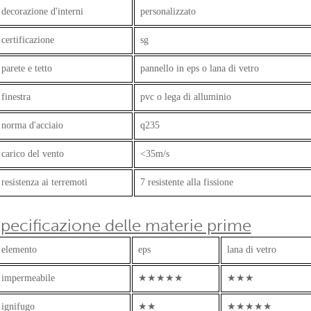
decorazione d'interni
personalizzato
certificazione
sg
parete e tetto
pannello in eps o lana di vetro
finestra
pvc o lega di alluminio
norma d'acciaio
q235
carico del vento
<35m/s
resistenza ai terremoti
7 resistente alla fissione
specificazione delle materie prime
elemento
eps
lana di vetro
impermeabile
★★★★★
★★★
ignifugo
★★
★★★★★