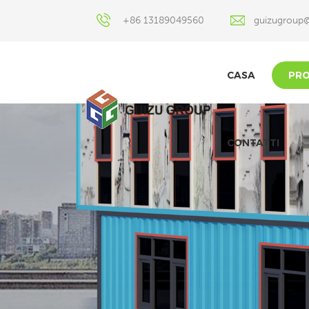
+86 13189049560
guizugroup
CASA
PRO
CONTATTI