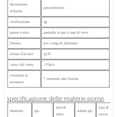
decorazione
personalizzato
d'interni
certificazione
sg
parete e tetto
pannello in eps o lana di vetro
finestra
pvc o lega di alluminio
norma d'acciaio
q235
carico del vento
<35m/s
resistenza ai
7 resistente alla fissione
terremoti
specificazione delle materie prime
lana di
lana di
elemento
eps
scheda tps
vetro
roccia