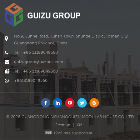
garantire la durata del
LEGGI DI PIÙ
LEGGI DI PIÙ
negozio in varie
modifiche. il negozio di
container di spedizione è
uno dei prodotti di
GUIZU.
No.9, Junhe Road, Junan Town, Shunde District,Foshan City,
Guangdong Province, China.
Tel : +86 13189049560
guizugroup@outlook.com
Tel : +86 13189049560
+8613189049560
© 2026 GUANGDONG AISHANGGUIZU MODULAR HOUSE CO.,LTD
Sitemap
|
XML
IPv6 rete supportata