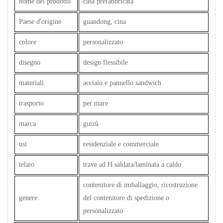
nome del prodotto
casa prefabbricata
Paese d'origine
guandong, cina
colore
personalizzato
disegno
design flessibile
materiali
acciaio e pannello sandwich
trasporto
per mare
marca
guizù
usi
residenziale e commerciale
telaio
trave ad H saldata/laminata a caldo
contenitore di imballaggio, ricostruzione
genere
del contenitore di spedizione o
personalizzato