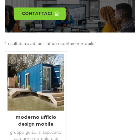
CONTATTACI
1 risultati trovati per "ufficio container mobile"
moderno ufficio
design mobile
prefabbricato
gruppo guizu, si applicano
container casa
categorie complete di