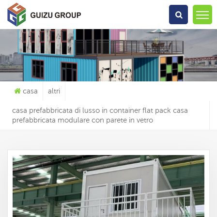
Che Cosa Sta Cercando?
casa
altri
casa prefabbricata di lusso in container flat pack casa
prefabbricata modulare con parete in vetro