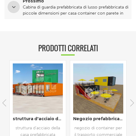
Prossimo
Cabina di guardia prefabbricata di lusso prefabbricata di
piccole dimensioni per casa container con parete in
vetro
PRODOTTI CORRELATI
tenitore completamente ammobiliato
Negozio prefabbricato per container da 20 piedi e 40 piedi
nuovo design 40 piedi container prefabbricato caffetteria caffetteria
negozio di container per
caffetteria container per
il trasporto commerciale
uso commerciale, design