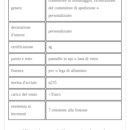
contenitore di imballaggio, ricostruzione
genere
del contenitore di spedizione o
personalizzato
decorazione
personalizzato
d'interni
certificazione
sg
parete e tetto
pannello in eps o lana di vetro
finestra
pvc o lega di alluminio
norma d'acciaio
q235
carico del vento
<35m/s
resistenza ai
7 resistente alla fissione
terremoti