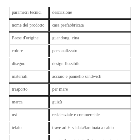
parametri tecnici
descrizione
nome del prodotto
casa prefabbricata
Paese d'origine
guandong, cina
colore
personalizzato
disegno
design flessibile
materiali
acciaio e pannello sandwich
trasporto
per mare
marca
guizù
usi
residenziale e commerciale
telaio
trave ad H saldata/laminata a caldo