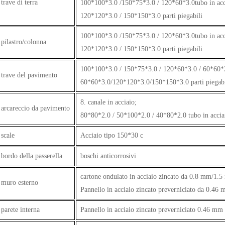
trave di terra
100*100*3.0 /150*75*3.0 / 120*60*3.0tubo in acci
120*120*3.0 / 150*150*3.0 parti piegabili
100*100*3.0 /150*75*3.0 / 120*60*3.0tubo in acci
pilastro/colonna
120*120*3.0 / 150*150*3.0 parti piegabili
100*100*3.0 / 150*75*3.0 / 120*60*3.0 / 60*60*2.
trave del pavimento
60*60*3.0/120*120*3.0/150*150*3.0 parti piegabi
8. canale in acciaio;
arcareccio da pavimento
80*80*2.0 / 50*100*2.0 / 40*80*2.0 tubo in accia
scale
Acciaio tipo 150*30 c
bordo della passerella
boschi anticorrosivi
cartone ondulato in acciaio zincato da 0.8 mm/1
muro esterno
Pannello in acciaio zincato preverniciato da 0.46
parete interna
Pannello in acciaio zincato preverniciato 0.46 m