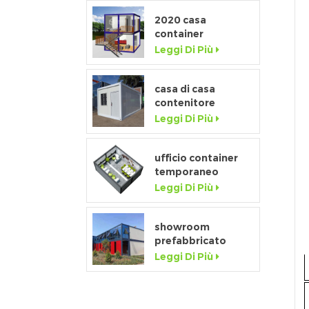
tutta altezza
2020 casa
container
prefabbricata di
Leggi Di Più
lusso flat pack con
cucina e bagno
casa di casa
contenitore
staccabile a basso
Leggi Di Più
costo della
fabbrica della
porcellana in
ufficio container
vendita
temporaneo
prefabbricato da
Leggi Di Più
20 piedi flat pack
per cantiere
showroom
prefabbricato
mobile da 20 piedi
Leggi Di Più
con parete in vetro