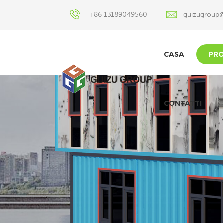
+86 13189049560
guizugroup
CASA
PRO
CONTATTI