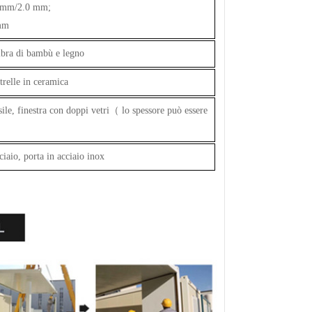
.5 mm/2.0 mm;
 mm
 fibra di bambù e legno
trelle in ceramica
sile, finestra con doppi vetri
（
lo spessore può essere
cciaio, porta in acciaio inox