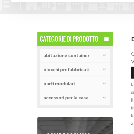
CATEGORIE DI PRODOTTO
abitazione container
blocchi prefabbricati
parti modulari
l
s
accessori per la casa
i
i
l
a