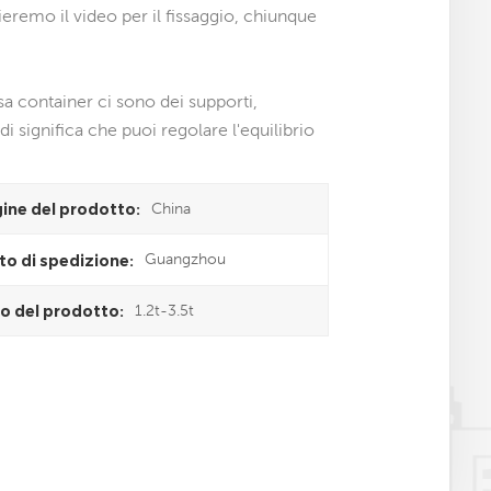
vieremo il video per il fissaggio, chiunque
asa container ci sono dei supporti,
i significa che puoi regolare l'equilibrio
China
gine del prodotto:
Guangzhou
to di spedizione:
1.2t-3.5t
o del prodotto: