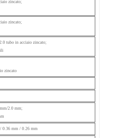
aio zincato;
aio zincato;
0 tubo in acciaio zincato;
li
io zincato
.5 mm/2.0 mm;
 mm
m / 0.36 mm / 0.26 mm