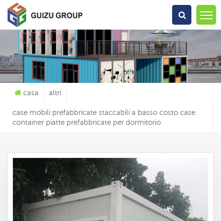
Che Cosa Sta Cercando?
casa
altri
case mobili prefabbricate staccabili a basso costo case
container piatte prefabbricate per dormitorio