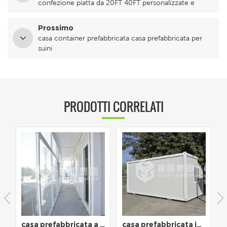
confezione piatta da 20FT 40FT personalizzate e
edificio per uffici in vendita
Prossimo
casa container prefabbricata casa prefabbricata per
suini
PRODOTTI CORRELATI
casa prefabbricata a basso costo da 20 piedi in confezione piatta per il lavoro e la vita
casa prefabbricata in confezione piatta di qualità per assemblaggio rapido per dormitorio