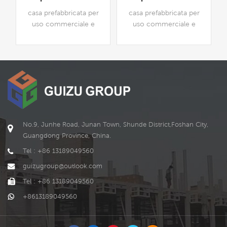
casa prefabbricata per
casa prefabbricata per
uso commerciale e
uso commerciale e
residenziale. e i la forma e
residenziale, disponibile
lo stile di ts, possono
personalizzabile
essere personalizzati in
base alle esigenze o f
LEGGI DI PIÙ
LEGGI DI PIÙ
cliente.
No.9, Junhe Road, Junan Town, Shunde District,Foshan City,
Guangdong Province, China.
Tel : +86 13189049560
guizugroup@outlook.com
Tel : +86 13189049560
+8613189049560