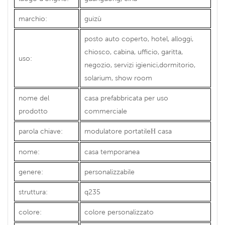
marchio:
guizù
posto auto coperto, hotel, alloggi,
chiosco, cabina, ufficio, garitta,
uso:
negozio, servizi igienici,dormitorio,
solarium, show room
nome del
casa prefabbricata per uso
prodotto
commerciale
parola chiave:
modulatore portatile
casa
H
nome:
casa temporanea
genere:
personalizzabile
struttura:
q235
colore:
colore personalizzato