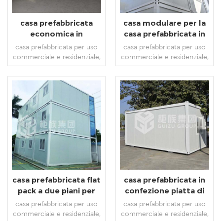
casa prefabbricata
casa modulare per la
economica in
casa prefabbricata in
confezione piatta per
confezione piatta a
casa prefabbricata per uso
casa prefabbricata per uso
campo di
installazione rapida
commerciale e residenziale,
commerciale e residenziale,
addestramento
disponibile personalizzabile.
disponibile personalizzabile
LEGGI DI PIÙ
LEGGI DI PIÙ
casa prefabbricata flat
casa prefabbricata in
pack a due piani per
confezione piatta di
dormitorio dei
qualità per
casa prefabbricata per uso
casa prefabbricata per uso
lavoratori's.
assemblaggio rapido
commerciale e residenziale,
commerciale e residenziale,