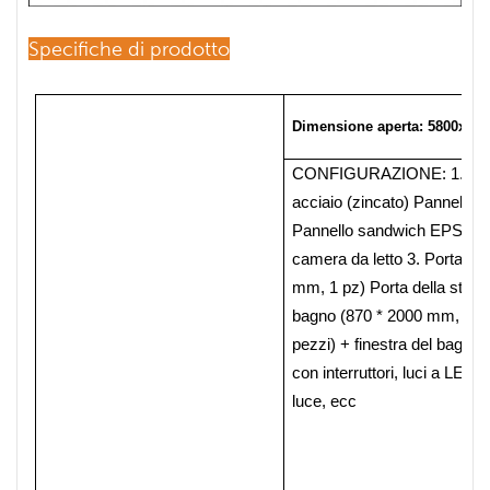
Specifiche di prodotto
Dimensione aperta: 5800x6
CONFIGURAZIONE:
1.
Str
acciaio (zincato)
Pannello 
Pannello sandwich EPS in 
camera da letto
3. Porta e f
mm, 1 pz)
Porta della stanz
bagno (870 * 2000 mm, 3 p
pezzi) + finestra del bagno
con interruttori,
luci a LED 
luce, ecc