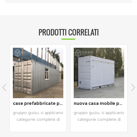
PRODOTTI CORRELATI
sso personalizzata
case prefabbricate per container modulari portatili completamente rifinite personalizzate
nuova casa mobile per container prefabbricata personalizzata per mini negozio
no
gruppo guizu, si applicano
gruppo guizu, si applicano
g
categorie complete di
categorie complete di
prodotti per più
prodotti per più
residenze, scenari
residenze, scenari