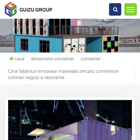
Che Cosa Sta Cercando?
casa
abitazione container
container
Cina fabbrica rinnovata materiale zincato contenitori
colorati negozi e ristorante