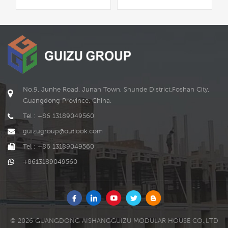
le caratteristiche robuste
gli consentono di
garantire la durata del
LEGGI DI PIÙ
LEGGI DI PIÙ
negozio in varie
modifiche. il negozio di
container di spedizione è
uno dei prodotti di
GUIZU.
No.9, Junhe Road, Junan Town, Shunde District,Foshan City,
Guangdong Province, China.
Tel : +86 13189049560
guizugroup@outlook.com
Tel : +86 13189049560
+8613189049560
© 2026 GUANGDONG AISHANGGUIZU MODULAR HOUSE CO.,LTD