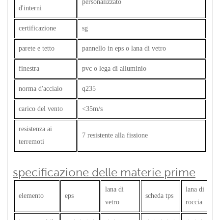
personalizzato
d'interni
certificazione
sg
parete e tetto
pannello in eps o lana di vetro
finestra
pvc o lega di alluminio
norma d'acciaio
q235
carico del vento
<35m/s
resistenza ai
7 resistente alla fissione
terremoti
specificazione delle materie prime
lana di
lana di
elemento
eps
scheda tps
vetro
roccia