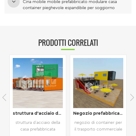
Cina mobile mobile prefabbricato modulare casa
container pieghevole espandibile per soggiorno
PRODOTTI CORRELATI
tenitore completamente ammobiliato
Negozio prefabbricato per container da 20 piedi e 40 piedi
nuovo design 40 piedi container prefabbricato caffetteria caffetteria
negozio di container per
caffetteria container per
il trasporto commerciale
uso commerciale, design
l
di comodo. il container's
creativo.