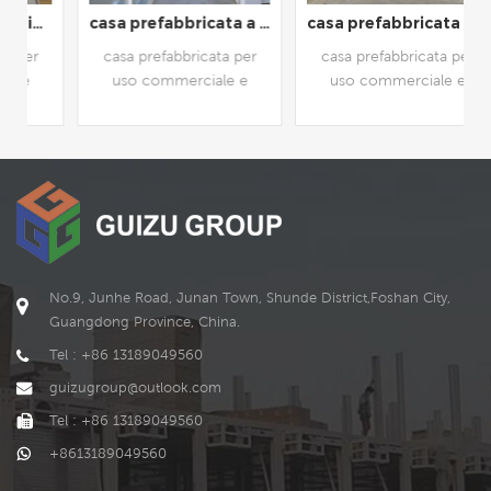
casa prefabbricata a basso costo da 20 piedi in confezione piatta per il lavoro e la vita
casa prefabbricata in confezione piatta di qualità per assemblaggio rapido per dormitorio
casa prefabbricata per
casa prefabbricata per
uso commerciale e
uso commerciale e
residenziale. e i la forma e
residenziale, disponibile
lo stile di ts, possono
personalizzabile
essere personalizzati in
base alle esigenze o f
LEGGI DI PIÙ
LEGGI DI PIÙ
cliente.
No.9, Junhe Road, Junan Town, Shunde District,Foshan City,
Guangdong Province, China.
Tel : +86 13189049560
guizugroup@outlook.com
Tel : +86 13189049560
+8613189049560